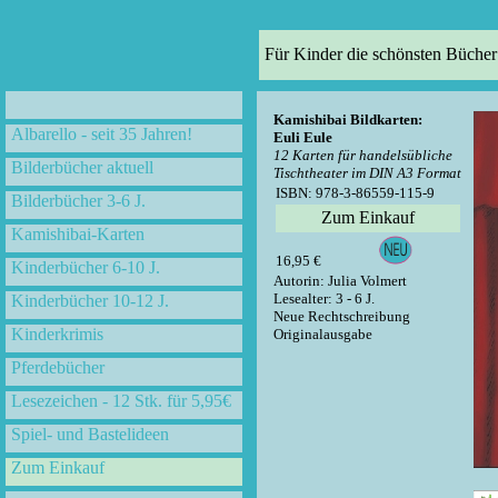
Für Kinder die schönsten Bücher
Kamishibai Bildkarten:
Albarello - seit 35 Jahren!
Euli Eule
12 Karten für handelsübliche
Bilderbücher aktuell
Tischtheater im DIN A3 Format
ISBN: 978-3-86559-115-9
Bilderbücher 3-6 J.
Zum Einkauf
Kamishibai-Karten
16,95 €
Kinderbücher 6-10 J.
Autorin: Julia Volmert
Lesealter: 3 - 6 J.
Kinderbücher 10-12 J.
Neue Rechtschreibung
Kinderkrimis
Originalausgabe
Pferdebücher
Lesezeichen - 12 Stk. für 5,95€
Spiel- und Bastelideen
Zum Einkauf