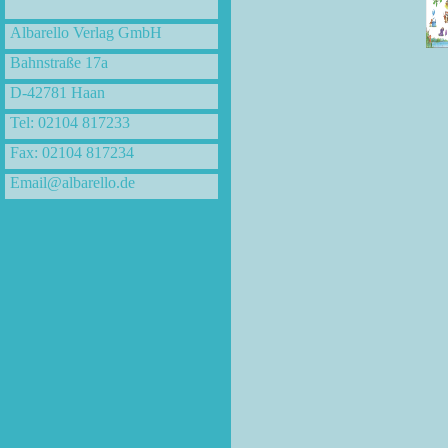
Albarello Verlag GmbH
Bahnstraße 17a
D-42781 Haan
Tel: 02104 817233
Fax: 02104 817234
Email@albarello.de