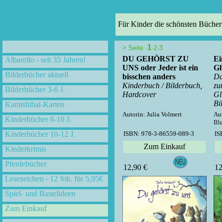
Für Kinder die schönsten Bücher
1
>
Seite ·
·
2
·
3
DU GEHÖRST ZU
Ei
Albarello - seit 35 Jahren!
UNS oder Jeder ist ein
Gl
Bilderbücher aktuell
bisschen anders
Da
Kinderbuch / Bilderbuch,
zu
Bilderbücher 3-6 J.
Hardcover
Gl
Bi
Kamishibai-Karten
Autorin: Julia Volmert
Aut
Kinderbücher 6-10 J.
Ill
Kinderbücher 10-12 J.
ISBN: 978-3-86559-089-3
IS
Zum Einkauf
Kinderkrimis
Pferdebücher
12,90 €
12
Lesezeichen - 12 Stk. für 5,95€
Spiel- und Bastelideen
Zum Einkauf