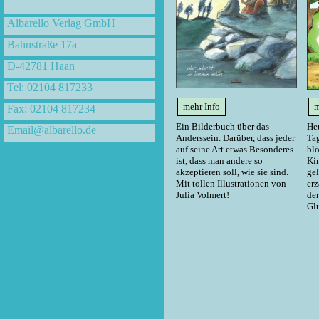
Albarello Verlag GmbH
Bahnstraße 17a
D-42781 Haan
Tel: 02104 817233
mehr Info
m
Fax: 02104 817234
Ein Bilderbuch über das
Heu
Email@albarello.de
Anderssein. Darüber, dass jeder
Tag
auf seine Art etwas Besonderes
blö
ist, dass man andere so
Kin
akzeptieren soll, wie sie sind.
ge
Mit tollen Illustrationen von
erz
Julia Volmert!
de
Glü