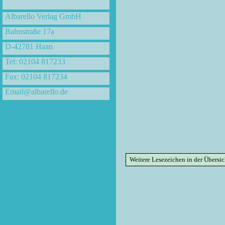
Albarello Verlag GmbH
Bahnstraße 17a
D-42781 Haan
Tel: 02104 817233
Fax: 02104 817234
Email@albarello.de
Weitere Lesezeichen in der Übersic