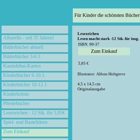
Für Kinder die schönsten Bücher
Lesezeichen
Albarello - seit 35 Jahren!
Lesen macht stark -12 Stk. für insg.
ISBN: 99-37
Bilderbücher aktuell
Zum Einkauf
Bilderbücher 3-6 J.
5,95 €
Kamishibai-Karten
Illustrator: Alfons Holtgreve
Kinderbücher 6-10 J.
4,5 x 14,5 cm
Kinderbücher 10-12 J.
Originalausgabe
Kinderkrimis
Pferdebücher
Lesezeichen - 12 Stk. für 5,95€
Spiel- und Bastelideen
Zum Einkauf