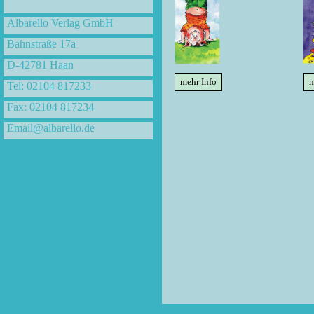
Albarello Verlag GmbH
Bahnstraße 17a
D-42781 Haan
mehr Info
m
Tel: 02104 817233
Fax: 02104 817234
Email@albarello.de