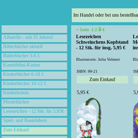
Im Handel oder bei uns bestellba
3
>
Seite ·
1
·
2
·
·
4
Lesezeichen
Le
Albarello - seit 35 Jahren!
Schweinchens Kopfstand
Mo
Bilderbücher aktuell
- 12 Stk. für insg. 5,95 €
in
Bilderbücher 3-6 J.
Illustratorin: Julia Volmert
Ill
Kamishibai-Karten
ISBN: 99-21
IS
Kinderbücher 6-10 J.
Zum Einkauf
Kinderbücher 10-12 J.
5,95 €
5,
Kinderkrimis
Pferdebücher
Lesezeichen - 12 Stk. für 5,95€
Spiel- und Bastelideen
Zum Einkauf