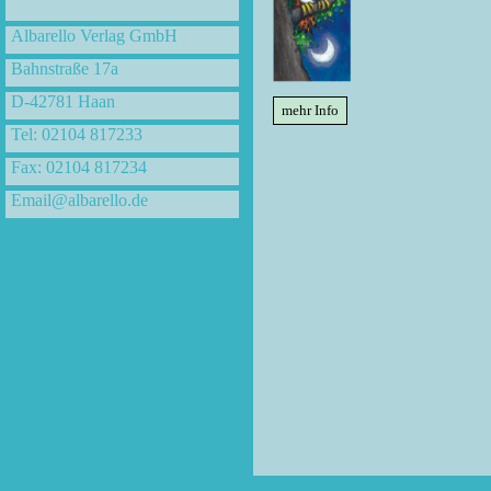
Albarello Verlag GmbH
Bahnstraße 17a
D-42781 Haan
mehr Info
Tel: 02104 817233
Fax: 02104 817234
Email@albarello.de