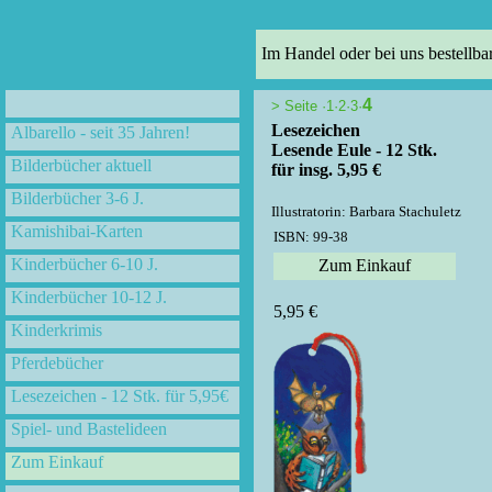
Im Handel oder bei uns bestellba
4
>
Seite ·
1
·
2
·
3
·
Lesezeichen
Albarello - seit 35 Jahren!
Lesende Eule - 12 Stk.
Bilderbücher aktuell
für insg. 5,95 €
Bilderbücher 3-6 J.
Illustratorin: Barbara Stachuletz
Kamishibai-Karten
ISBN: 99-38
Kinderbücher 6-10 J.
Zum Einkauf
Kinderbücher 10-12 J.
5,95 €
Kinderkrimis
Pferdebücher
Lesezeichen - 12 Stk. für 5,95€
Spiel- und Bastelideen
Zum Einkauf