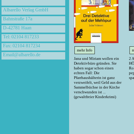
Albarello Verlag GmbH
Bahnstraße 17a
D-42781 Haan
Tel: 02104 817233
Fax: 02104 817234
mehr Info
m
Email@albarello.de
Jana und Miriam wollen ein
2 
Detektivbüro gründen. Sie
HÖ
haben sogar schon einen
Rol
echten Fall: Die
pe
Pfarrhaushälterin ist ganz
sp
verzweifelt, weil Geld aus der
Sammelbüchse in der Kirche
verschwunden ist ...
(gewaltfreier Kinderkrimi)