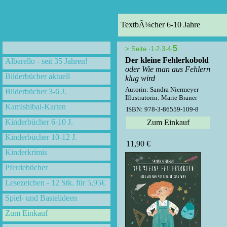
TextbÃ¼cher 6-10 Jahre
5
>
Seite ·
1
·
2
·
3
·
4
·
Der kleine Fehlerkobold
Albarello - seit 35 Jahren!
oder Wie man aus Fehlern
Bilderbücher aktuell
klug wird
Autorin: Sandra Niermeyer
Bilderbücher 3-6 J.
Illustratorin: Marie Braner
Kamishibai-Karten
ISBN: 978-3-86559-109-8
Kinderbücher 6-10 J.
Zum Einkauf
Kinderbücher 10-12 J.
11,90 €
Kinderkrimis
Pferdebücher
Lesezeichen - 12 Stk. für 5,95€
Spiel- und Bastelideen
Zum Einkauf