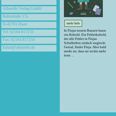
Albarello Verlag GmbH
Bahnstraße 17a
mehr Info
D-42781 Haan
In Finjas neuem Ranzen haust
Tel: 02104 817233
ein Kobold. Ein Fehlerkobold,
der alle Fehler in Finjas
Fax: 02104 817234
Schulheften einfach wegleckt.
Email@albarello.de
Genial, findet Finja. Aber bald
merkt sie, dass sie nichts mehr
lernt ...