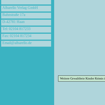
Albarello Verlag GmbH
Bahnstraße 17a
D-42781 Haan
Tel: 02104 817233
Fax: 02104 817234
Email@albarello.de
Weitere Gewaltfreie Kinder Krimis i