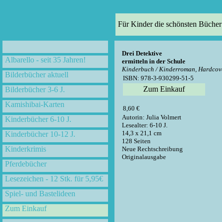
Für Kinder die schönsten Bücher
Drei Detektive
Albarello - seit 35 Jahren!
ermitteln in der Schule
Kinderbuch / Kinderroman, Hardcov
Bilderbücher aktuell
ISBN: 978-3-930299-51-5
Zum Einkauf
Bilderbücher 3-6 J.
Kamishibai-Karten
8,60 €
Autorin: Julia Volmert
Kinderbücher 6-10 J.
Lesealter: 6-10 J.
14,3 x 21,1 cm
Kinderbücher 10-12 J.
128 Seiten
Kinderkrimis
Neue Rechtschreibung
Originalausgabe
Pferdebücher
Lesezeichen - 12 Stk. für 5,95€
Spiel- und Bastelideen
Zum Einkauf