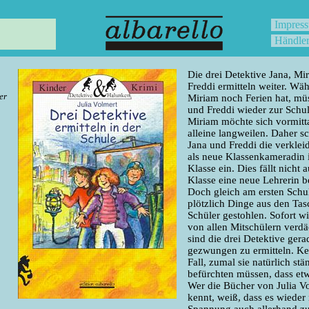
Impress
Händle
Die drei Detektive Jana, Mi
Freddi ermitteln weiter. Wä
er
Miriam noch Ferien hat, mü
und Freddi wieder zur Schu
Miriam möchte sich vormitt
alleine langweilen. Daher s
Jana und Freddi die verklei
als neue Klassenkameradin i
Klasse ein. Dies fällt nicht a
Klasse eine neue Lehrerin 
Doch gleich am ersten Schu
plötzlich Dinge aus den Tas
Schüler gestohlen. Sofort w
von allen Mitschülern verdä
sind die drei Detektive ger
gezwungen zu ermitteln. Kei
Fall, zumal sie natürlich stä
befürchten müssen, dass etwa
Wer die Bücher von Julia V
kennt, weiß, dass es wieder