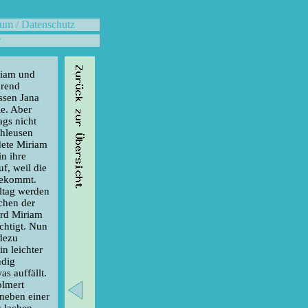
um / Datenschutz
r
riam und
hrend
ssen Jana
le. Aber
ags nicht
chleusen
dete Miriam
n ihre
uf, weil die
bekommt.
ltag werden
chen der
ird Miriam
chtigt. Nun
adezu
n leichter
ndig
s auffällt.
olmert
 neben einer