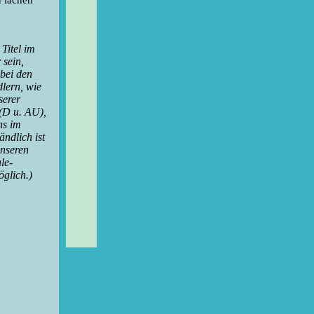
 lachen
 Titel im
 sein,
bei den
lern, wie
serer
(D u. AU),
ns im
ändlich ist
unseren
le-
glich.)