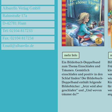
Albarello Verlag GmbH
Bahnstraße 17a
D-42781 Haan
Tel: 02104 817233
Fax: 02104 817234
Email@albarello.de
mehr Info
m
Ein Bilderbuch-Doppelband
Bi
zum Thema Einschlafen und
Frü
Träumen. Gemütlich
kle
einschlafen und positiv in den
wa
Schlaf finden! Der Bilderbuch-
wi
Doppelband enthält folgende
Kin
Bilderbücher: „Jetzt wird aber
fü
geschlafen“ und „Und wovon
we
träumst du?“
ang