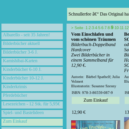
Schnullerfee â€“ Das Original ha
9
>
Seite ·
1
·
2
·
3
·
4
·
5
·
6
·
7
·
8
·
·
10
·
11
·
12
Vom Einschlafen und
Be
Albarello - seit 35 Jahren!
vom schönen Träumen
S
Bilderbücher aktuell
Bilderbuch-Doppelband
od
Hardcover
Sa
Bilderbücher 3-6 J.
Zwei Bilderbücher in
Bi
einem Sammelband für
Ha
Kamishibai-Karten
12,90 €.
S
Kinderbücher 6-10 J.
Fr
Autorin: Bärbel Spathelf; Julia
Aut
Kinderbücher 10-12 J.
Volmert
Ill
Illustratorin: Susanne Szesny
Kinderkrimis
ISBN: 978-3-86559-087-9
IS
Pferdebücher
Zum Einkauf
Lesezeichen - 12 Stk. für 5,95€
12,90 €
13
Spiel- und Bastelideen
Zum Einkauf